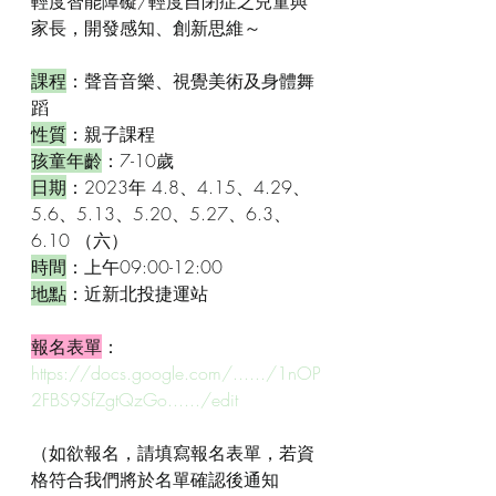
輕度智能障礙/輕度自閉症之兒童與
家長，開發感知、創新思維～
課程
：聲音音樂、視覺美術及身體舞
蹈
性質
：親子課程
孩童年齡
：7-10歲
日期
：2023年 4.8、4.15、4.29、
5.6、5.13、5.20、5.27、6.3、
6.10 （六）
時間
：上午09:00-12:00
地點
：近新北投捷運站
報名表單
：
https://docs.google.com/....../1nOP
2FBS9SfZgtQzGo....../edit
（如欲報名，請填寫報名表單，若資
格符合我們將於名單確認後通知