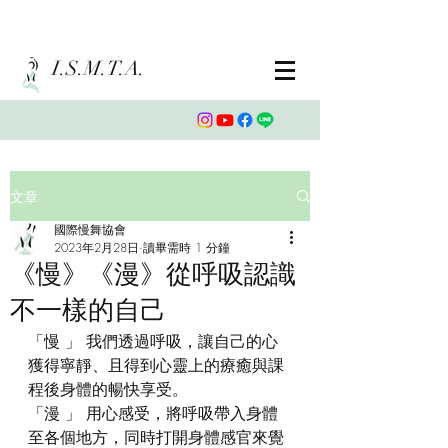
I.S.M.T.A.
文章
國際慢舞協會
2023年2月28日
讀畢需時 1 分鐘
《慢》《漫》從呼吸認識
不一樣的自己
「慢 」 我們透過呼吸，讓自己的心
獲得寧靜、且得到心靈上的療癒與課
程後身體的暢快享受。
「漫 」 用心感受，將呼吸帶入身體
至各個地方，同時打開身體感官來覺