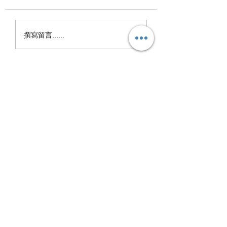
慢舞出優雅，也慢舞出生命
的光彩。 每一次舞動， 都
國際慢舞協會202
是對生活最溫柔的詮釋。 #
撰寫留言......
年，圓滿收場
國際慢舞協會 #慢漫舞 #長
青族
I.S.M.T.A.
訂閱表單
隨時掌握最新消息
提交