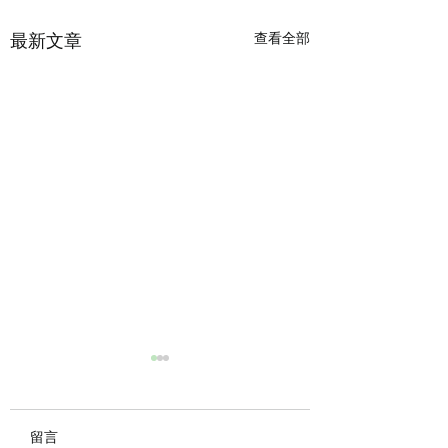
最新文章
查看全部
七月，一起慢漫舞時光
長青夥伴們隨著音樂緩緩流
動， 在華老師的帶領下，
留言