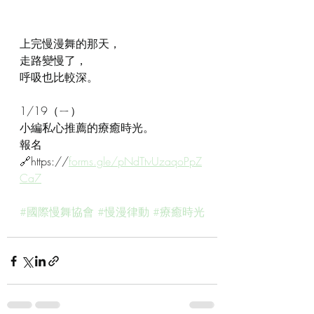
上完慢漫舞的那天，
走路變慢了，
呼吸也比較深。
1/19（ㄧ）
小編私心推薦的療癒時光。
報名
🔗https://
forms.gle/pNdTtvUzaqoPpZ
Ca7
#國際慢舞協會
#慢漫律動
#療癒時光