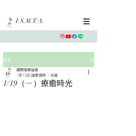
I.S.M.T.A.
文章
國際慢舞協會
1月13日
讀畢需時 1 分鐘
1/19（ㄧ）療癒時光