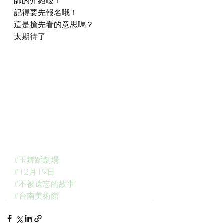
師的介紹嘍！
記得要先報名哦！
這是搶先看的意思嗎？
太期待了
#玉舞蹈劇場
#12月19日
#不被遺忘的故事
#台南美術館