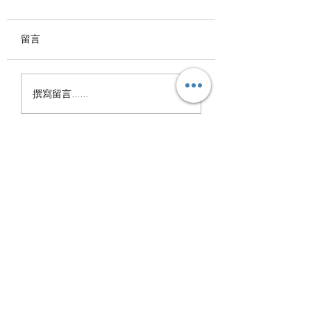
長青夥伴們隨著音樂緩緩流
動， 在華老師的帶領下，
留言
慢舞出優雅，也慢舞出生命
的光彩。 每一次舞動， 都
國際慢舞協會202
是對生活最溫柔的詮釋。 #
撰寫留言......
年，圓滿收場
國際慢舞協會 #慢漫舞 #長
青族
I.S.M.T.A.
訂閱表單
隨時掌握最新消息
提交