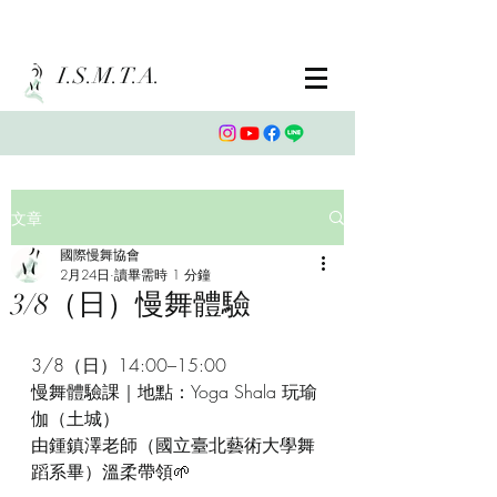
I.S.M.T.A.
文章
國際慢舞協會
2月24日
讀畢需時 1 分鐘
3/8（日）慢舞體驗
3/8（日）14:00–15:00
慢舞體驗課｜地點：Yoga Shala 玩瑜
伽（土城）
由鍾鎮澤老師（國立臺北藝術大學舞
蹈系畢）溫柔帶領🌱