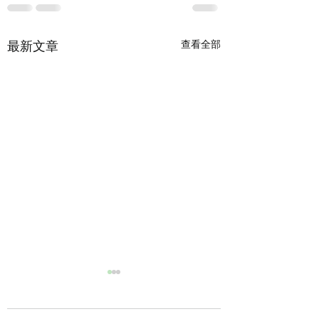
最新文章
查看全部
七月，一起慢漫舞時光
長青夥伴們隨著音樂緩緩流