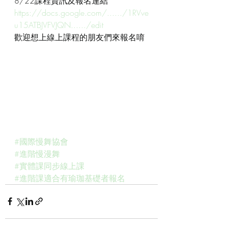
8/22課程資訊及報名連結
https://docs.google.com/....../1RVve
u15ATBJVFVJQN....../edit
歡迎想上線上課程的朋友們來報名唷
#國際慢舞協會
#進階慢漫舞
#實體課同步線上課
#進階課適合有瑜珈基礎者報名