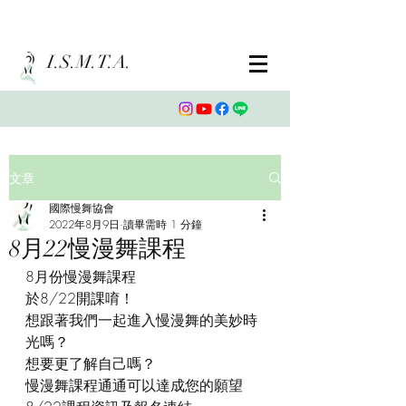
I.S.M.T.A.
文章
國際慢舞協會
2022年8月9日
讀畢需時 1 分鐘
8月22慢漫舞課程
8月份慢漫舞課程
於8/22開課唷！
想跟著我們一起進入慢漫舞的美妙時
光嗎？
想要更了解自己嗎？
慢漫舞課程通通可以達成您的願望