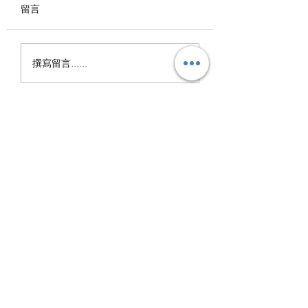
動， 在華老師的帶領下，
留言
慢舞出優雅，也慢舞出生命
的光彩。 每一次舞動， 都
國際慢舞協會202
是對生活最溫柔的詮釋。 #
撰寫留言......
年，圓滿收場
國際慢舞協會 #慢漫舞 #長
青族
I.S.M.T.A.
訂閱表單
隨時掌握最新消息
提交