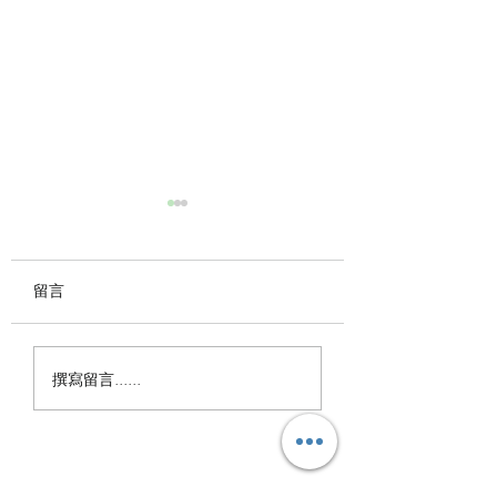
七月，一起慢漫舞時光
長青夥伴們隨著音樂緩緩流
動， 在華老師的帶領下，
留言
慢舞出優雅，也慢舞出生命
的光彩。 每一次舞動， 都
國際慢舞協會202
是對生活最溫柔的詮釋。 #
撰寫留言......
年，圓滿收場
國際慢舞協會 #慢漫舞 #長
青族