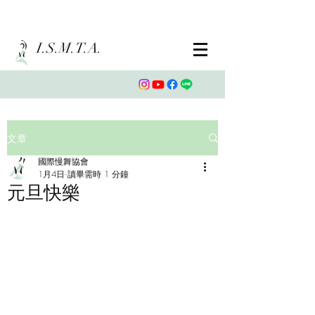
I.S.M.T.A.
文章
國際慢舞協會
1月4日
讀畢需時 1 分鐘
元旦快樂