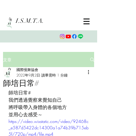
I.S.M.T.A.
文章
國際慢舞協會
2022年9月2日
讀畢需時 1 分鐘
師培日常#
師培日常#
我們透過覺察來覺知自己
將呼吸帶入身體的各個地方
並用心去感受～
https://video.wixstatic.com/video/92468c
_e587d5422dc14300a1a74b39b715eb
5f/720p/mp4/file.mp4