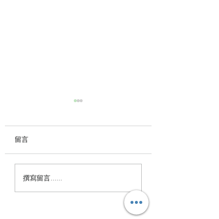
七月，一起慢漫舞時光
長青夥伴們隨著音樂緩緩流
動， 在華老師的帶領下，
留言
慢舞出優雅，也慢舞出生命
的光彩。 每一次舞動， 都
國際慢舞協會202
是對生活最溫柔的詮釋。 #
撰寫留言......
年，圓滿收場
國際慢舞協會 #慢漫舞 #長
青族