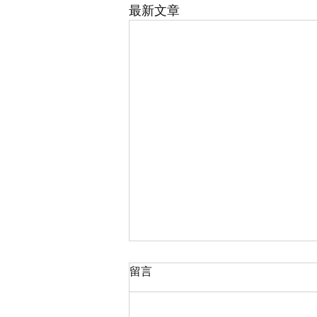
最新文章
一起慢舞律動，也照顧身心～
留言
✨ 等不及再次和大家相見， 一起
慢舞律動，也照顧身心～ 小編最