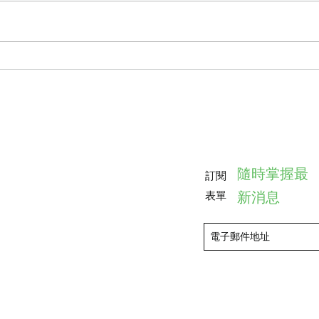
雅，也慢舞出生命的光彩。 每一
次舞動， 都是對生活最溫柔的詮
釋。 #國際慢舞協會 #慢漫舞 #長
青族
國際
滿收
隨時掌握最
訂閱
新消息
表單