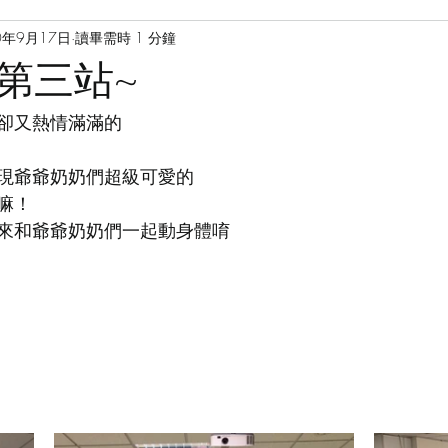
0年9月17日
讀畢需時 1 分鐘
第三站~
卻又熱情滿滿的
現爺爺奶奶們超級可愛的
嘛！
來和爺爺奶奶們一起動身體唷