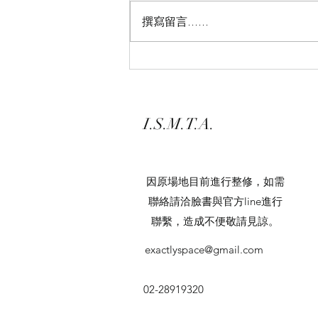
近重溫著慢舞工作坊的影片💛 每
撰寫留言......
一幕， 都讓人想起那份自在與美
好。 上次工作坊好評不斷， 學員
們還笑說： 「三個小時意猶未
盡！」 看來，小編又要去敲碗華
老師了🤭 期待下一場慢舞工作
坊， 和大家再次相聚。 #國際慢
I.S.M.T.A.
舞協會 #慢舞工作坊 #慢舞療癒好
舒心
​因原場地目前進行整修，如需
聯絡請洽臉書與官方line進行
聯繫，造成不便敬請見諒。
exactlyspace@gmail.com
02-28919320