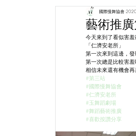
國際慢舞協會
202
藝術推廣
今天來到了看似害羞
「仁濟安老所」
第一次來到這邊，發
第一次總是比較害羞
相信未來還有機會再
#第三站
#國際慢舞協會
#仁濟安老所
#玉舞蹈劇場
#舞蹈藝術推廣
#喜歡按讚分享